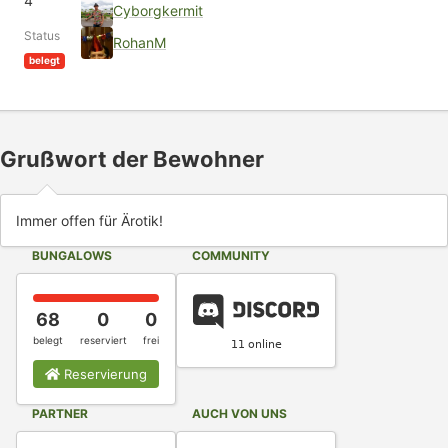
4
Cyborgkermit
Status
RohanM
belegt
Grußwort der Bewohner
Immer offen für Ärotik!
BUNGALOWS
COMMUNITY
68
0
0
belegt
reserviert
frei
Reservierung
PARTNER
AUCH VON UNS