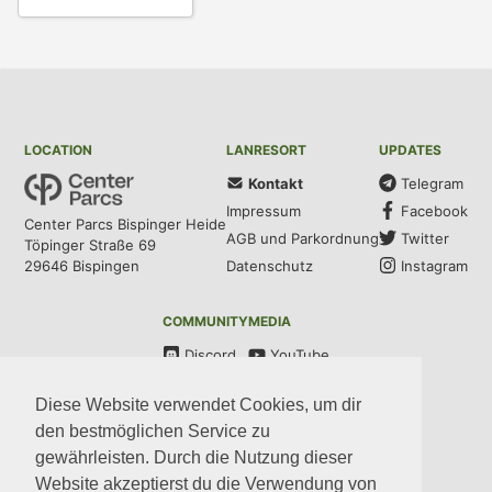
LOCATION
LANRESORT
UPDATES
Kontakt
Telegram
Impressum
Facebook
Center Parcs Bispinger Heide
AGB und Parkordnung
Twitter
Töpinger Straße 69
Datenschutz
Instagram
29646 Bispingen
COMMUNITY
MEDIA
Discord
YouTube
Steam
Diese Website verwendet Cookies, um dir
CODE
den bestmöglichen Service zu
GitHub
gewährleisten. Durch die Nutzung dieser
Website akzeptierst du die Verwendung von