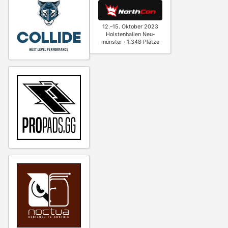
12.–15. Oktober 2023
Holstenhallen Neu­
münster · 1.348 Plätze