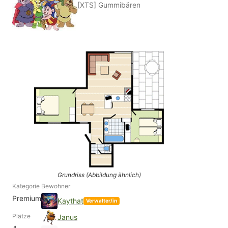
[XTS] Gummibären
Grundriss (Abbildung ähnlich)
Kategorie
Bewohner
Premium
Kaythat
Verwalter/in
Plätze
Janus