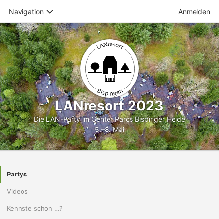
Navigation
Anmelden
LANresort 2023
Die LAN-Party im Center Parcs Bispinger Heide
5.–8. Mai
Partys
Videos
Kennste schon …?