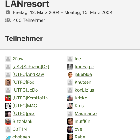
LANresort
Freitag, 12. März 2004
–
Montag, 15. März 2004
400 Teilnehmer
Teilnehmer
2flow
Ice
[aSv]Schwein[DE]
IronEagle
[UTFC]AndRaw
jakeblue
[UTFC]Fox
Knutsen
[UTFC]JoDo
konLIzius
[UTFC]KemNaNh
Krisko
[UTFC]MAC
Krus
[UTFC]psx
Madmarco
Blitzblank
muffl0n
C3T1N
ove
chobsen
Rabe