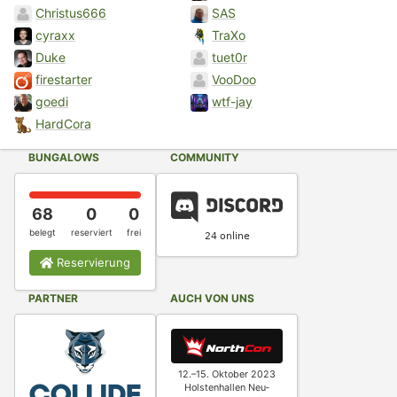
Christus666
SAS
cyraxx
TraXo
Duke
tuet0r
firestarter
VooDoo
goedi
wtf-jay
HardCora
BUNGALOWS
COMMUNITY
68
0
0
belegt
reserviert
frei
Reservierung
PARTNER
AUCH VON UNS
12.–15. Oktober 2023
Holstenhallen Neu­