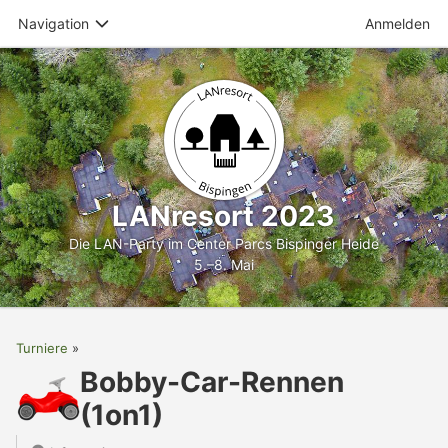
Navigation
Anmelden
LANresort 2023
Die LAN-Party im Center Parcs Bispinger Heide
5.–8. Mai
Turniere
Bobby-Car-Rennen
(1on1)