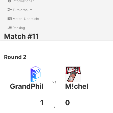
Informationen
Turnierbaum
Match-Übersicht
Ranking
Match #11
Round 2
vs
GrandPhil
M!chel
1
0
: