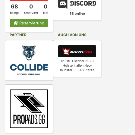
68
0
0
belegt
reserviert
frei
Reservierung
PARTNER
AUCH VON UNS
12.–15. Oktober 2023
Holstenhallen Neu­
münster · 1.348 Plätze